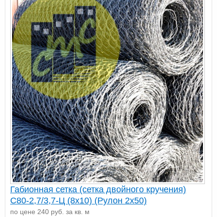
Габионная сетка (сетка двойного кручения)
С80-2,7/3,7-Ц (8х10) (Рулон 2x50)
по цене 240 руб. за кв. м