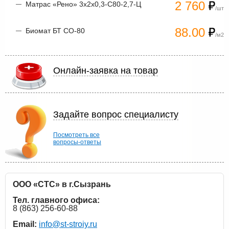
2 760
Матрас «Рено» 3х2х0,3-С80-2,7-Ц
/шт
88.00
Биомат БТ СО-80
/м2
Онлайн-заявка на товар
Задайте вопрос специалисту
Посмотреть все
вопросы-ответы
ООО «СТС» в г.Сызрань
Тел. главного офиса:
8 (863) 256-60-88
Email:
info@st-stroiy.ru