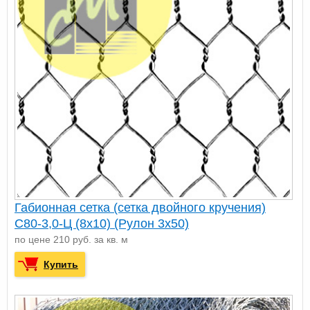
Габионная сетка (сетка двойного кручения)
С80-3,0-Ц (8х10) (Рулон 3x50)
по цене 210 руб. за кв. м
Купить